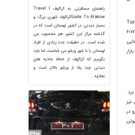
راهنمای مسافرتی به کراکوف | Travel
Guide To Krakowکراکوف شهری بزرگ و
روانه بازار شده است. نسخه 2017 این خودرو به نسل سوم Tucson
بسیار دیدنی در کشور لهستان است که در
تعلق دارد. در نسل سوم این خودرو از وجود موتور کم مصرف تر و بهینه تری نسبت به نسل قبل استفاده شده است. مدل 2017
گذشته مرکز این کشور هم محسوب می
هایی
شده است. در حقیقت عده زیادی از افراد
زار
لهستان را با شهر ورشو می شناسند، اما باید
بگوییم که کراکوف از لحاظ جاذبه های
دیدنی چند پله از ورشو بالاتر است و
بعلاوه...
ه می برد.
ی آن نیز
رو در
 بودند و حدبیشتر توانی معادل 180 اسب بخار و حدبیشتر گشتاوری برابر با 240 نیوتن