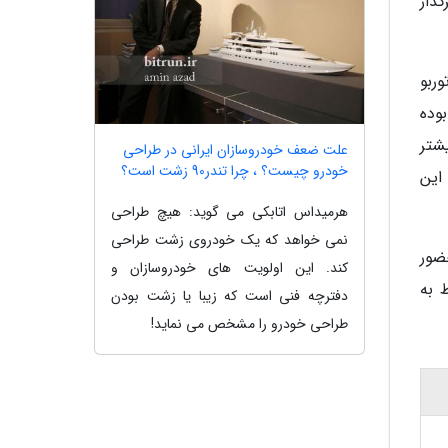
ذار
وز توربو
موتور توربوشارژ به کار رفته در این خودرو 1.6 لیتر بوده
 حدبیشتر
علت ضعف خودروسازان ایرانی در طراحی
خودرو چیست؟ ، چرا تندر90 زشت است؟
این
هرمیداس اتابکی می گوید: هیچ طراحی
نمی خواهد که یک خودروی زشت طراحی
ضور
کند. این اولویت های خودروسازان و
وط به
دفترچه فنی است که زیبا یا زشت بودن
طراحی خودرو را مشخص می نماید!