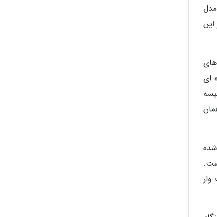
مدل
ده از این
های
 ای
ی فول آپشن خودروی Tucson تعداد کیسه
همان
نی شده
ست.
هرست وار