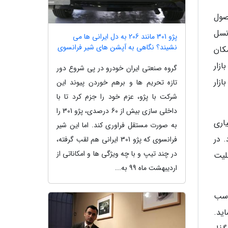
ل این محصول
ند نسل
پژو 301 مانند 206 به دل ایرانی ها می
نشیند؟ نگاهی به آپشن های شیر فرانسوی
کان
می نماید. بیشتر نسخه های موجود از مدل 2017 خودروی Tucson در بازار
گروه صنعتی ایران خودرو در پی شروع دور
زار
تازه تحریم ها و برهم خوردن پیوند این
شرکت با پژو، عزم خود را جزم کرد تا با
داخلی سازی بیش از 60 درصدی، پژو 301 را
اری
به صورت مستقل فراوری کند. اما این شیر
 در
فرانسوی که پژو 301 ایرانی هم لقب گرفته،
در چند تیپ و با چه ویژگی ها و امکاناتی از
بلیت
اردیبهشت ماه 99 به...
اور مناسب
 مصرف می نماید.