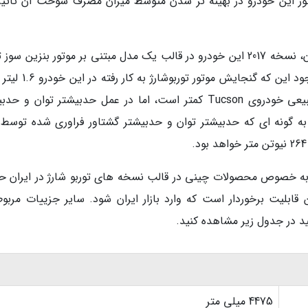
ور این خودرو در بهینه تر شدن متوسط میزان مصرف سوخت آن تاثیرگ
افزون بر مدل وارد شده از خودروی Tucson به ایران، نسخه 2017 این خودرو در قالب یک مدل مبتنی بر موتور بنزین س
شارژ نیز در بازارهای جهانی عرضه شده است. با وجود این که گنجایش 
و حدود 400 سی سی از گنجایش موتور تنفس طبیعی خودروی Tucson کمتر است، اما در عمل حدبیشتر توان و
به گونه ای که حدبیشتر توان و حدبیشتر گشتاور فراوری شده توسط 
ر به خصوص محصولات چینی در قالب نسخه های توربو شارژ در ایران ح
بو شارژ خودروی Tucson نیز از این قابلیت برخوردار است که وارد بازار ایران شود. سایر جزییات مرب
4475 میلی متر