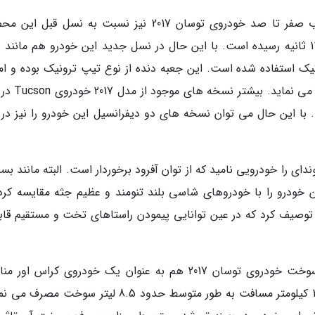
به موجب وجود تفاوت فنی ذکر شده میزان شتاب صفر تا صد خودروی توسان 2017 نیز نسبت به نسل قب
افزایش یافته و از رقم 8.5 ثانیه به حدود 11 تا 11.5 ثانیه رسیده است. با این حال در نسل جدید این خودرو هم مان
ک استفاده شده است. این جعبه دنده از نوع تیپ ترونیک بوده و ام
کنترل دنده ها به شکل دستی را برای راننده فراهم 
با این حال می توان نسخه های دو دیفرانسیل این خودرو را نیز در با
 را خودرویی نامید که از توان آفرود برخوردار است. البته مانند بسی
ین خودرو را با خودروهای شاسی بلند تنومند و عظیم جثه مقایسه کرد.
 محصول کراس اوری توصیف کرد که در عین توانایی پیمودن راستاهای تخت و مستقیم قا
علاوه بر موارد اشاره شده متوسط میزان مصرف سوخت خودروی توسان 2017 هم به عنوان یک خودروی کراس 
ارزیابی می شود. این خودرو در ازای پیمودن هر 100 کیلومتر مسافت به طور متوسط حدود 8.5 لیتر سوخت