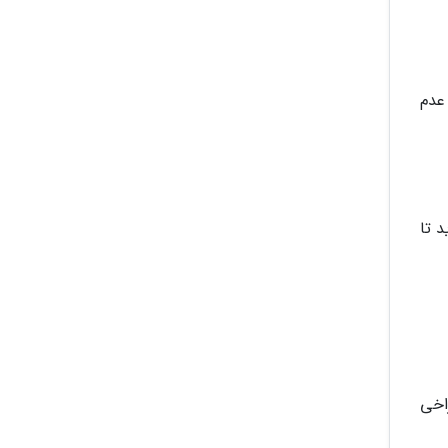
عدم
د تا
اخی