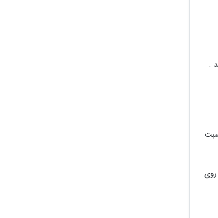
 .
سبت
ها روی