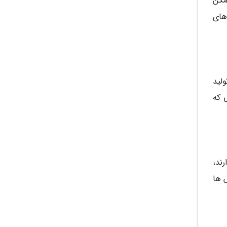
مکن
های
لید
 که
رند،
 ها