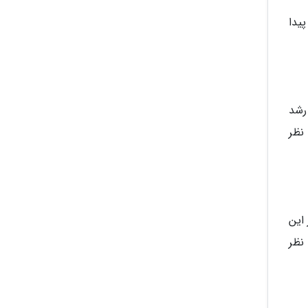
یدا
رشد
نظر
این
نظر