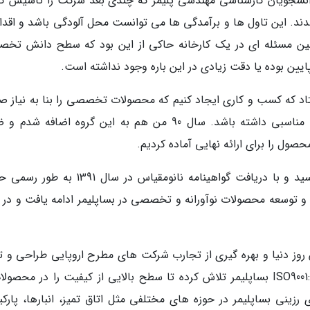
 دانشجویان کارشناسی مهندسی پلیمر که چندی بعد شرکت را تاسیس کر
د. این تاول ها و برآمدگی ها می توانست محل آلودگی باشد و اقدا
چنین مسئله ای در یک کارخانه حاکی از این بود که سطح دانش تخ
یین بوده یا دقت زیادی در این باره وجود نداشته است.
فتاد که کسب و کاری ایجاد کنیم که محصولات تخصصی را بنا به نیاز صن
مختلف ارائه دهد و برای تمام کاربری ها راه حل مناسبی داشته باشد. سال 90 من هم به این گروه اضافه
صول را برای ارائه نهایی آماده کردیم.
آزمون های میدانی هم با دقت خوبی به انجام رسید و با دریافت گواهینامه نانومقیاس در سال 
ید و توسعه محصولات نوآورانه و تخصصی در بساپلیمر ادامه یافت و در 
روز دنیا و بهره گیری از تجارب شرکت های مطرح اروپایی طراحی و تو
می گردد. با استقرار سیستم مدیریت کیفیت ISO9001:2015 بساپلیمر تلاش کرده تا سطح بالایی از کیفیت را در مح
ینی بساپلیمر در حوزه های مختلفی مثل اتاق تمیز، انبارها، پارکی