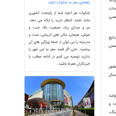
دند
راهنمای سفر به بانکوک، تایلند
مات
بانکوک، هر آنچه شما از پایتخت کشوری
صصی
مانند تایلند انتظار دارید را ارائه می دهد.
سر و صدای زیاد، جمعیت بالا، جنب و
جوش، هیجان، مکان های تاریخی، سنت و
ایع
مدرنیته را می توان از جمله ویژگی های آن
 شدم و ضمن
برشمرد. حتی اگر قصد سفر به این شهر را
ندارید توصیه می کنیم در ادامه مطلب با
خبرنگاران همراه باشید...
1391 به طور رسمی حضور
سال
لید
صولات و
نگ،