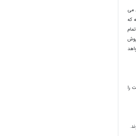
 می
 که
مام
پوش
اهد
 را
د.