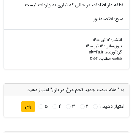
نطفه دار افتادند، در حالی که نیازی به واردات نیست.
منبع: اقتصادنیوز
انتشار:
12 تیر 1400
بروزرسانی:
12 تیر 1400
گردآورنده:
ak3fa.ir
شناسه مطلب: 1654
به "اعلام قیمت جدید تخم مرغ در بازار" امتیاز دهید
امتیاز دهید:
1
2
3
4
5
رای