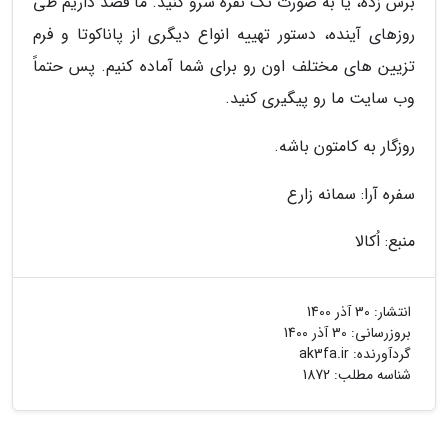
برش زده، یا به صورت تک نفره سرو کنید. ما قصد داریم طی
روزهای آینده، دستور تهییه انواع دیگری از پاناکوتا و فرم
تزیین های مختلف اون رو برای شما آماده کنیم. پس حتماً
وب سایت ما رو پیگیری کنید.
روزگار به کامتون باشه.
سفره آرا: سمانه زارع
منبع: اُکالا
انتشار:
30 آذر 1400
بروزرسانی:
30 آذر 1400
گردآورنده:
ak3fa.ir
شناسه مطلب: 1872